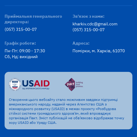
Приймальня генерального
Зв’язок з нами:
директора:
kharkiv.cdc@gmail.com
(057) 315-00-07
(057) 315-00-07
Графік роботи:
Адреса:
Пн-Пт: 09:00 - 17:30
Помірки, м. Харків, 61070
Сб, Нд: вихідний
Створення цього вебсайту стало можливим завдяки підтримці
американського народу, наданій через Агентство США з
міжнародного розвитку (USAID) в межах проєкту «Розбудова
стійкої системи громадського здоров’я», який впроваджує
організація Пакт. Зміст публікацій не обв’язково відображає точку
зору USAID або Уряду США.