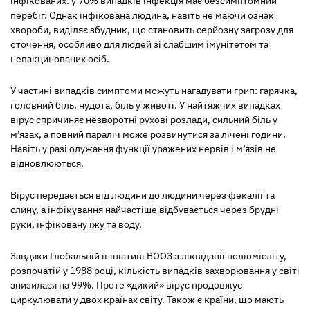
інфікованих: у 70% випадків інфекція має безсимптомний
перебіг. Однак інфікована людина, навіть не маючи ознак
хвороби, виділяє збудник, що становить серйозну загрозу для
оточення, особливо для людей зі слабшим імунітетом та
невакцинованих осіб.
У частині випадків симптоми можуть нагадувати грип: гарячка,
головний біль, нудота, біль у животі. У найтяжчих випадках
вірус спричиняє незворотні рухові розлади, сильний біль у
м’язах, а повний параліч може розвинутися за лічені години.
Навіть у разі одужання функції уражених нервів і м’язів не
відновлюються.
Вірус передається від людини до людини через фекалії та
слину, а інфікування найчастіше відбувається через брудні
руки, інфіковану їжу та воду.
Завдяки Глобальній ініціативі ВООЗ з ліквідації поліомієліту,
розпочатій у 1988 році, кількість випадків захворювання у світі
знизилася на 99%. Проте «дикий» вірус продовжує
циркулювати у двох країнах світу. Також є країни, що мають