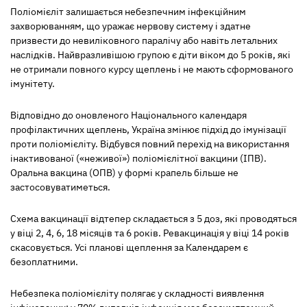
Поліомієліт залишається небезпечним інфекційним
захворюванням, що уражає нервову систему і здатне
призвести до невиліковного паралічу або навіть летальних
наслідків. Найвразливішою групою є діти віком до 5 років, які
не отримали повного курсу щеплень і не мають сформованого
імунітету.
Відповідно до оновленого Національного календаря
профілактичних щеплень, Україна змінює підхід до імунізації
проти поліомієліту. Відбувся повний перехід на використання
інактивованої («неживої») поліомієлітної вакцини (ІПВ).
Оральна вакцина (ОПВ) у формі крапель більше не
застосовуватиметься.
Схема вакцинації відтепер складається з 5 доз, які проводяться
у віці 2, 4, 6, 18 місяців та 6 років. Ревакцинація у віці 14 років
скасовується. Усі планові щеплення за Календарем є
безоплатними.
Небезпека поліомієліту полягає у складності виявлення