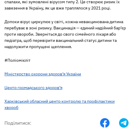
спалахи, які зумовлені вірусом типу 2. Це створює ризик їх
завезення в Україну, як це вже траплялося у 2021 році.
Допоки вірус циркулює у світі, кожна невакцинована дитина
перебуває в зоні ризику. Вакцинація — єдиний надійний бар’єр
проти хвороби. Зверніться до свого сімейного лікаря або
педіатра, щоб перевірити вакцинальний статус дитини та
надолужити пропущені щеплення.
#Поліомієліт
Міністерство охорони здоров’я України
Центр громадського здоров’я
Харківський обласний центр контролю та профілактики
хвороб
Поділитися: