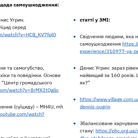
і щодо самоушкодження
:
нис Угрин.
статті у ЗМІ:
уїцид серед
om/watch?v=HCB_KV7fplQ
Свідчення людини, яка н
самоушкодження
https:/
experience/310977-ya-
ня та самогубство,
Денис Угрин: зараз рівен
хіки та поведінки. Основи
найвищий за 160 років. 
У “Центр громадського
як?”
.com/watch?v=8rMX2tQgjlo
https://www.village.com.
ення (суїциду) – MH4U, mh
dennis-ougrin
youtube.com/watch?
Збалансоване харчуванн
стану:
https://phc.org.u