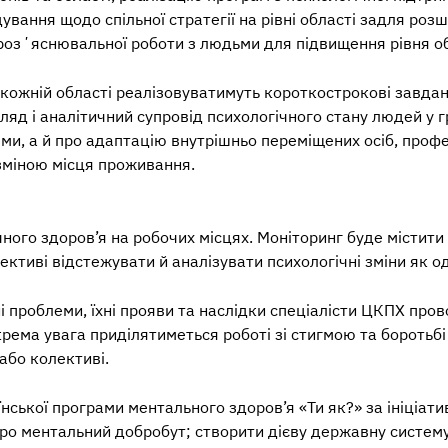
вання щодо спільної стратегії на рівні області задля роз
 розʼяснювальної роботи з людьми для підвищення рівня об
кожній області реалізовуватимуть короткострокові завданн
яд і аналітичний супровід психологічного стану людей у гр
равми, а й про адаптацію внутрішньо переміщених осіб, про
 зміною місця проживання.
го здоров’я на робочих місцях. Моніторинг буде містити як
ктиві відстежувати й аналізувати психологічні зміни як од
і проблеми, їхні прояви та наслідки спеціалісти ЦКПХ пров
ема увага приділятиметься роботі зі стигмою та боротьбі
або колективі.
їнської програми ментального здоров’я «Ти як?» за ініціат
про ментальний добробут; створити дієву державну систему