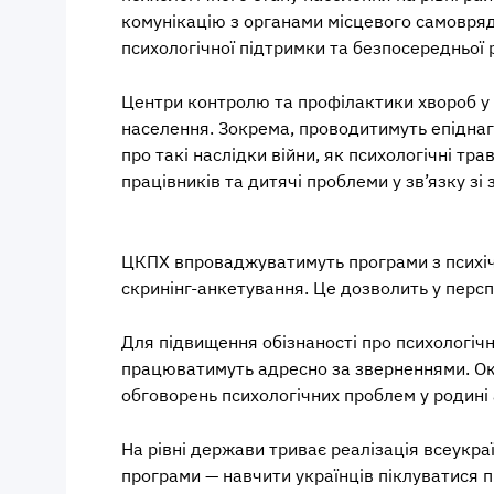
комунікацію з органами місцевого самовряду
психологічної підтримки та безпосередньої
Центри контролю та профілактики хвороб у 
населення. Зокрема, проводитимуть епіднагл
про такі наслідки війни, як психологічні т
працівників та дитячі проблеми у зв’язку зі
ЦКПХ впроваджуватимуть програми з психічно
скринінг-анкетування. Це дозволить у перспе
Для підвищення обізнаності про психологічн
працюватимуть адресно за зверненнями. Окр
обговорень психологічних проблем у родині 
На рівні держави триває реалізація всеукра
програми — навчити українців піклуватися 