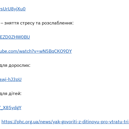
vsUrU8yjXu0
 – зняття стресу та розслаблення:
v=-EZD0ZHW0BU
utube.com/watch?v=wN5BqCKO9DY
 для дорослих:
Tawj-hJ3pU
для дітей:
kY_X85ydgY
:
https://phc.org.ua/news/yak-govoriti-z-ditinoyu-pro-vtratu-tri