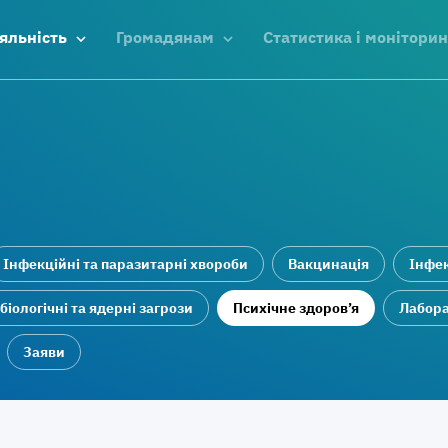
яльність
Громадянам
Статистика і моніторин
Інфекційні та паразитарні хвороби
Вакцинація
Інфек
 біологічні та ядерні загрози
Психічне здоров’я
Лабора
Заяви