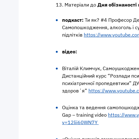
13. Матеріали до
Д
ня
обізнаност
п
одкаст:
Ти як? #4 Професор Де
Самопошкодження, алкоголь і с
підлітків
https://www.youtube.c
відео:
Віталій Климчук, Самоушкоджен
Дистанційний курс “Розлади пси
психіатричної пропедевтики” Д
здоровʼя”
https://www.youtube
Оцінка та ведення самопошкодж
Gap – training video
https://www.
v=12lii60WN7Y