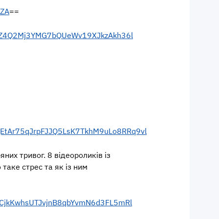
lZA
==
DWBZ4Q2Mj3YMG7bQUeWv19XJkzAkh36l
gEtAr75qJrpFJJQ5LsK7TkhM9uLo8RRq9vl
яних тривог. 8 відеороликів із
таке стрес та як із ним
VrCjkKwhsUTJvjnB8qbYvmN6d3FL5mRl