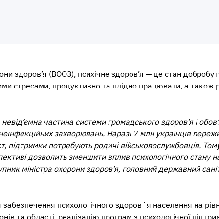
рони здоров’я (ВООЗ), психічне здоров’я — це стан добробу
ими стресами, продуктивно та плідно працювати, а також р
 невід’ємна частина системи громадського здоров’я і обов
неінфекційних захворювань. Наразі 7 млн українців пережи
ст, підтримки потребують родичі військовослужбовців. Тому
пективі дозволить зменшити вплив психологічного стану на 
пник міністра охорони здоров’я, головний державний саніт
абезпечення психологічного здоровʼя населення на рівні 
онів та області, реалізацію програм з психологічної підтри