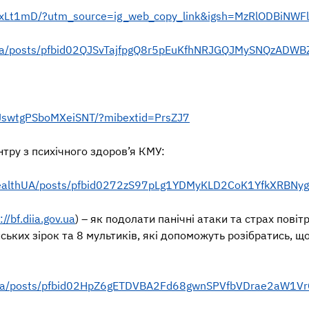
LxLt1mD/?utm_source=ig_web_copy_link&igsh=MzRlODBiNWF
rg.ua/posts/pfbid02QJSvTajfpgQ8r5pEuKfhNRJGQJMySNQzA
/JswtgPSboMXeiSNT/?mibextid=PrsZJ7
нтру з психічного здоров’я КМУ:
HealthUA/posts/pfbid0272zS97pLg1YDMyKLD2CoK1YfkXRBNy
://bf.diia.gov.ua
) – як подолати панічні атаки та страх повітр
ьких зірок та 8 мультиків, які допоможуть розібратись, що 
rg.ua/posts/pfbid02HpZ6gETDVBA2Fd68gwnSPVfbVDrae2aW1