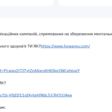
ікаційних кампаній, спрямованих на збереження ментальн
ьного здоров’я ТИ ЯК?
https://www.howareu.com/
?list=PLwxp2tTJ7ytZnAXarxKHE8prONCxh6qzY
 ЯК?
ders/1b-VfzED11qIXytahtfkbL53Jht51tAea
им: