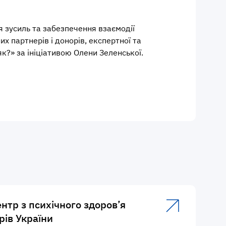
я зусиль та забезпечення взаємодії
х партнерів і донорів, експертної та
к?» за ініціативою Олени Зеленської.
нтр з психічного здоров’я
рів України