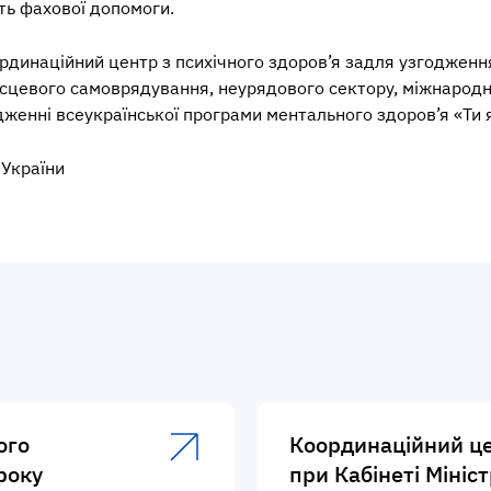
ть фахової допомоги.
ординаційний центр з психічного здоров’я задля узгодженн
 місцевого самоврядування, неурядового сектору, міжнародни
дженні всеукраїнської програми ментального здоров’я «Ти я
 України
ого
Координаційний це
 року
при Кабінеті Мініст