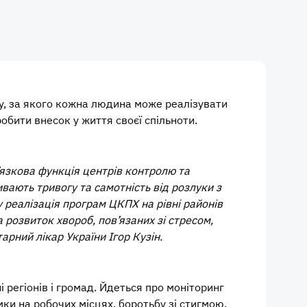
ту, за якого кожна людина може реалізувати
обити внесок у життя своєї спільноти.
’язкова функція центрів контролю та
вають тривогу та самотність від розлуки з
 реалізація програм ЦКПХ на рівні районів
розвиток хвороб, пов’язаних зі стресом,
арний лікар України Ігор Кузін.
регіонів і громад. Йдеться про моніторинг
мки на робочих місцях, боротьбу зі стигмою,