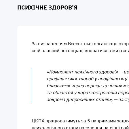
ПСИХІЧНЕ ЗДОРОВ’Я
За визначенням Всесвітньої організації охо
свій власний потенціал, впоратися з життєв
«Компонент психічного здоров’я — це
профілактики хвороб у профілактиці 
близькими через переїзд до інших мі
та областей у короткостроковій перс
зокрема депресивних станів», — засту
ЦКПХ працюватимуть за 5 напрямами задля з
психологічного стану населення на рівні рай