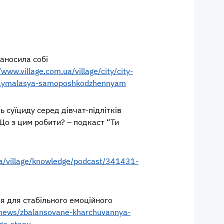
аносила собі
/www.village.com.ua/village/city/city-
zaymalasya-samoposhkodzhennyam
ь суїциду серед дівчат-підлітків
Що з цим робити? – подкаст “Ти
ua/village/knowledge/podcast/341431-
я для стабільного емоційного
a/news/zbalansovane-kharchuvannya-