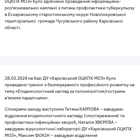
ОЦКПХ МОЗ» було здійснено проведення інформаційно-
роз’яснювальної кампанії з питань профілактики туберкульозу
в Есхарівському старостинському окрузі Новопокровської
територіальної громади Чугуївського району Харківської
області.
28.03.2024 на базі ДУ «Харківський ОЦКПХ МОЗ» було
проведено тренінг з безперервного професійного розвитку на
тему «Епідеміологічний нагляд за поліомієлітом/гострими
в’ялими паралічами».
Спікерами заходу виступили Тетяна КАРЛОВА – завідувач
відділення епідеміологічного нагляду (спостереження) та
профілактики інфекційних хвороб, Наталія ЗВЄРЄВА –
завідувач вірусологічної лабораторії ДУ «Харківський ОЦКПХ
МОЗ», Максим ФОКІН – завідувач відділення