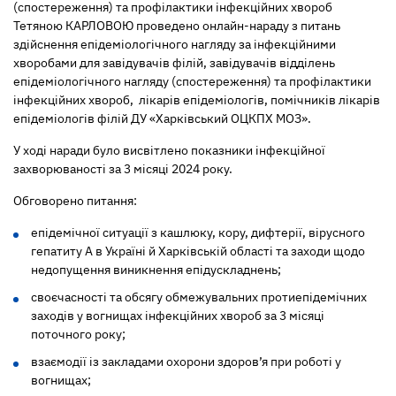
(спостереження) та профілактики інфекційних хвороб
Тетяною КАРЛОВОЮ проведено онлайн-нараду з питань
здійснення епідеміологічного нагляду за інфекційними
хворобами для завідувачів філій, завідувачів відділень
епідеміологічного нагляду (спостереження) та профілактики
інфекційних хвороб, лікарів епідеміологів, помічників лікарів
епідеміологів філій ДУ «Харківський ОЦКПХ МОЗ».
У ході наради було висвітлено показники інфекційної
захворюваності за 3 місяці 2024 року.
Обговорено питання:
епідемічної ситуації з кашлюку, кору, дифтерії, вірусного
гепатиту А в Україні й Харківській області та заходи щодо
недопущення виникнення епідускладнень;
своєчасності та обсягу обмежувальних протиепідемічних
заходів у вогнищах інфекційних хвороб за 3 місяці
поточного року;
взаємодії із закладами охорони здоров’я при роботі у
вогнищах;