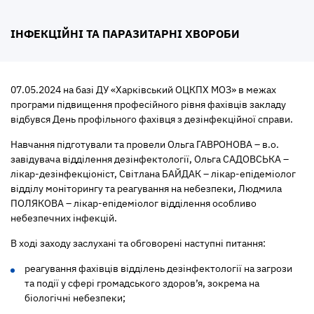
ІНФЕКЦІЙНІ ТА ПАРАЗИТАРНІ ХВОРОБИ
07.05.2024 на базі ДУ «Харківський ОЦКПХ МОЗ» в межах
програми підвищення професійного рівня фахівців закладу
відбувся День профільного фахівця з дезінфекційної справи.
Навчання підготували та провели Ольга ГАВРОНОВА – в.о.
завідувача відділення дезінфектології, Ольга САДОВСЬКА –
лікар-дезінфекціоніст, Світлана БАЙДАК – лікар-епідеміолог
відділу моніторингу та реагування на небезпеки, Людмила
ПОЛЯКОВА – лікар-епідеміолог відділення особливо
небезпечних інфекцій.
В ході заходу заслухані та обговорені наступні питання:
реагування фахівців відділень дезінфектології на загрози
та події у сфері громадського здоров’я, зокрема на
біологічні небезпеки;