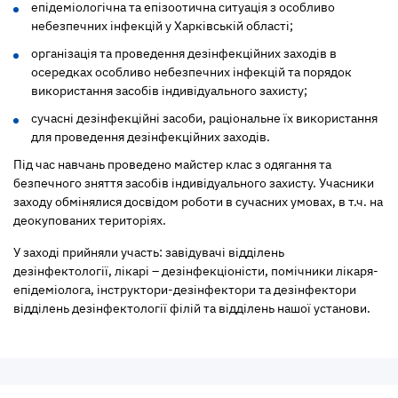
епідеміологічна та епізоотична ситуація з особливо
небезпечних інфекцій у Харківській області;
організація та проведення дезінфекційних заходів в
осередках особливо небезпечних інфекцій та порядок
використання засобів індивідуального захисту;
сучасні дезінфекційні засоби, раціональне їх використання
для проведення дезінфекційних заходів.
Під час навчань проведено майстер клас з одягання та
безпечного зняття засобів індивідуального захисту. Учасники
заходу обмінялися досвідом роботи в сучасних умовах, в т.ч. на
деокупованих територіях.
У заході прийняли участь: завідувачі відділень
дезінфектології, лікарі – дезінфекціоністи, помічники лікаря-
епідеміолога, інструктори-дезінфектори та дезінфектори
відділень дезінфектології філій та відділень нашої установи.