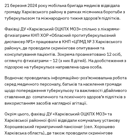
21 березня 2024 року мобільна бригада медиків відвідала
громаду Харківського району в рамках місячника боротьби з
туберкульозом та міжнародного тижня здоров’я підлітків.
Фахівці ДУ «Харківський ОЦКПХ МОЗ» спільно з лікарями-
фтизіатрами КНП ХОР «Обласний протитуберкульозний
диспансер №1» працювали в КНП «ЦПМД № 3 Харківського
району», де проводили скринінгове опитування та
консультування пацієнтів. Зокрема проанкетовано 12 осіб,
оглянуто фтизіатрами – 12 (з них 8 дітей). На дообстеження з
підозрою на туберкульоз направлена одна особа.
Водночас проводилась інформаційно-роз’яснювальна робота
серед медичного персоналу, батьків та населення громади
щодо попередження туберкульозу та важливості дбайливого
ставлення до соматичного та психічного здоров’я підлітків з
використанням засобів наглядної агітації.
Окрім цього, фахівці ДУ «Харківський ОЦКПХ МОЗ» та
Харківської районної філії відвідали комунальну установу
Хорошевський гериатричний пансіонат (сел. Хорошево
Харківська область), де також проводили скринінгове