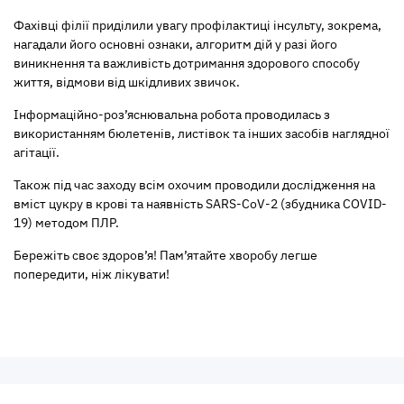
Фахівці філії приділили увагу профілактиці інсульту, зокрема,
нагадали його основні ознаки, алгоритм дій у разі його
виникнення та важливість дотримання здорового способу
життя, відмови від шкідливих звичок.
Інформаційно-роз’яснювальна робота проводилась з
використанням бюлетенів, листівок та інших засобів наглядної
агітації.
Також під час заходу всім охочим проводили дослідження на
вміст цукру в крові та наявність SARS-CoV-2 (збудника COVID-
19) методом ПЛР.
Бережіть своє здоров’я! Пам’ятайте хворобу легше
попередити, ніж лікувати!