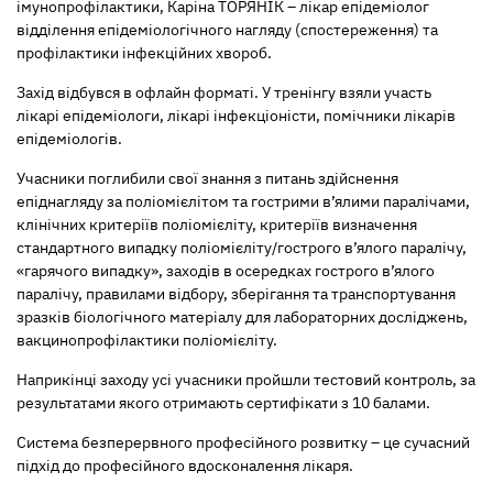
імунопрофілактики, Каріна ТОРЯНІК – лікар епідеміолог
відділення епідеміологічного нагляду (спостереження) та
профілактики інфекційних хвороб.
Захід відбувся в офлайн форматі. У тренінгу взяли участь
лікарі епідеміологи, лікарі інфекціоністи, помічники лікарів
епідеміологів.
Учасники поглибили свої знання з питань здійснення
епіднагляду за поліомієлітом та гострими в’ялими паралічами,
клінічних критеріїв поліомієліту, критеріїв визначення
стандартного випадку поліомієліту/гострого в’ялого паралічу,
«гарячого випадку», заходів в осередках гострого в’ялого
паралічу, правилами відбору, зберігання та транспортування
зразків біологічного матеріалу для лабораторних досліджень,
вакцинопрофілактики поліомієліту.
Наприкінці заходу усі учасники пройшли тестовий контроль, за
результатами якого отримають сертифікати з 10 балами.
Система безперервного професійного розвитку – це сучасний
підхід до професійного вдосконалення лікаря.