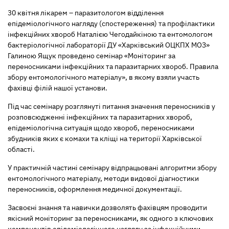
30 квітня лікарем – паразитологом відділення
епідеміологічного нагляду (спостереження) та профілактики
інфекційних хвороб Наталією Чегодайкіною та ентомологом
бактеріологічної лабораторії ДУ «Харківський ОЦКПХ МОЗ»
Галиною Ящук проведено семінар «Моніторинг за
переносниками інфекційних та паразитарних хвороб. Правила
збору ентомологічного матеріалу», в якому взяли участь
фахівці філій нашої установи.
Під час семінару розглянуті питання значення переносників у
розповсюдженні інфекційних та паразитарних хвороб,
епідеміологічна ситуація щодо хвороб, переносниками
збудників яких є комахи та кліщі на території Харківської
області.
У практичній частині семінару відпрацьовані алгоритми збору
ентомологічного матеріалу, методи видової діагностики
переносників, оформлення медичної документації.
Засвоєні знання та навички дозволять фахівцям проводити
якісний моніторинг за переносниками, як одного з ключових