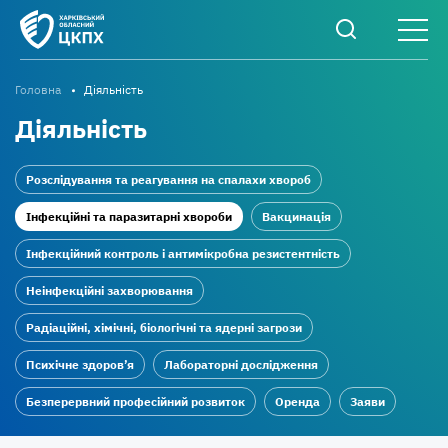
Головна
Діяльність
Діяльність
Розслідування та реагування на спалахи хвороб
Інфекційні та паразитарні хвороби
Вакцинація
Інфекційний контроль і антимікробна резистентність
Неінфекційні захворювання
Радіаційні, хімічні, біологічні та ядерні загрози
Психічне здоров’я
Лабораторні дослідження
Безперервний професійний розвиток
Оренда
Заяви