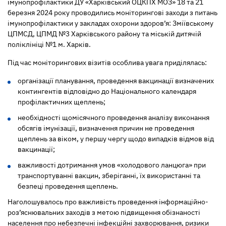
імунопрофілактики ДУ «Харківський ОЦКПХ МОЗ» 18 та 21
березня 2024 року проводились моніторингові заходи з питань
імунопрофілактики у закладах охорони здоров’я: Зміївському
ЦПМСД, ЦПМД №3 Харківського району та міській дитячій
поліклініці №1 м. Харків.
Під час моніторингових візитів особлива увага приділялась:
організації планування, проведення вакцинації визначених
контингентів відповідно до Національного календаря
профілактичних щеплень;
необхідності щомісячного проведення аналізу виконання
обсягів імунізації, визначення причин не проведення
щеплень за віком, у першу чергу щодо випадків відмов від
вакцинації;
важливості дотримання умов «холодового ланцюга» при
транспортуванні вакцин, зберіганні, їх використанні та
безпеці проведення щеплень.
Наголошувалось про важливість проведення інформаційно-
роз’яснювальних заходів з метою підвищення обізнаності
населення про небезпечні інфекційні захворювання, ризики