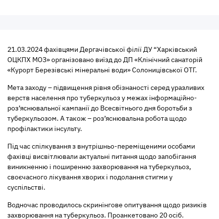
21.03.2024 фахівцями Дергачівської філії ДУ “Харківський
ОЦКПХ МОЗ» організовано виїзд до ДП «Клінічний санаторій
«Курорт Березівські мінеральні води» Солоницівської ОТГ.
Мета заходу – підвищення рівня обізнаності серед уразливих
верств населення про туберкульоз у межах інформаційно-
роз’яснювальної кампанії до Всесвітнього дня боротьби з
туберкульозом. А також – роз’яснювальна робота щодо
профілактики інсульту.
Під час спілкування з внутрішньо-переміщеними особами
фахівці висвітлювали актуальні питання щодо запобігання
виникненню і поширенню захворювання на туберкульоз,
своєчасного лікування хворих і подолання стигми у
суспільстві.
Водночас проводилось скринінгове опитування щодо ризиків
захворювання на туберкульоз. Проанкетовано 20 осіб.