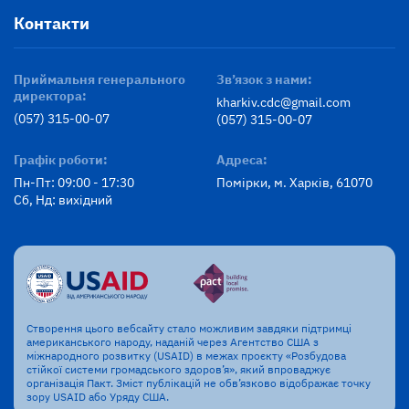
Контакти
Приймальня генерального
Зв’язок з нами:
директора:
kharkiv.cdc@gmail.com
(057) 315-00-07
(057) 315-00-07
Графік роботи:
Адреса:
Пн-Пт: 09:00 - 17:30
Помірки, м. Харків, 61070
Сб, Нд: вихідний
Створення цього вебсайту стало можливим завдяки підтримці
американського народу, наданій через Агентство США з
міжнародного розвитку (USAID) в межах проєкту «Розбудова
стійкої системи громадського здоров’я», який впроваджує
організація Пакт. Зміст публікацій не обв’язково відображає точку
зору USAID або Уряду США.