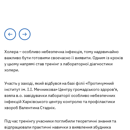
Холера – особливо небезпечна інфекція, тому надзвичайно
важливо бути готовими своєчасно її виявити. Одним із кроків
у цьому напрямі став тренінг з лабораторної діагностики
холери.
Участь у заході, який відбувся на базі філії «Протичумний
інститут ім. І.І. Мечникова» Центру громадського здоров’я,
взяла в.о. завідувачки лабораторії особливо небезпечних
інфекцій Харківського центру контролю та профілактики
хвороб Валентина Стаднік.
Під час тренінгу учасники поглибили теоретичні знання та
відпрацювали практичні навички з виявлення збудника