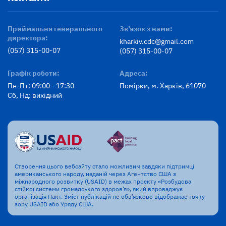
Приймальня генерального
Зв’язок з нами:
директора:
kharkiv.cdc@gmail.com
(057) 315-00-07
(057) 315-00-07
Графік роботи:
Адреса:
Пн-Пт: 09:00 - 17:30
Помірки, м. Харків, 61070
Сб, Нд: вихідний
Створення цього вебсайту стало можливим завдяки підтримці
американського народу, наданій через Агентство США з
міжнародного розвитку (USAID) в межах проєкту «Розбудова
стійкої системи громадського здоров’я», який впроваджує
організація Пакт. Зміст публікацій не обв’язково відображає точку
зору USAID або Уряду США.