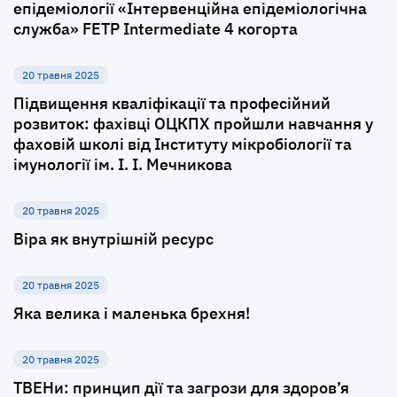
епідеміології «Інтервенційна епідеміологічна
служба» FETP Intermediate 4 когорта
20 травня 2025
Підвищення кваліфікації та професійний
розвиток: фахівці ОЦКПХ пройшли навчання у
фаховій школі від Інституту мікробіології та
імунології ім. І. І. Мечникова
20 травня 2025
Віра як внутрішній ресурс
20 травня 2025
Яка велика і маленька брехня!
20 травня 2025
ТВЕНи: принцип дії та загрози для здоров’я