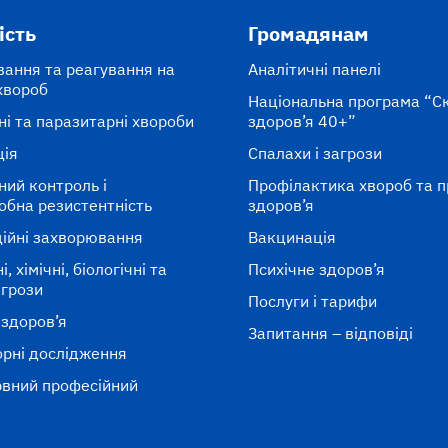
ість
Громадянам
вання та реагування на
Аналітичні панелі
хвороб
Національна програма “С
ні та паразитарні хвороби
здоров’я 40+”
ція
Спалахи і загрози
ний контроль і
Профілактика хвороб та 
обна резистентність
здоров’я
ійні захворювання
Вакцинація
, хімічні, біологічні та
Психічне здоров’я
агрози
Послуги і тарифи
 здоров’я
Запитання – відповіді
рні дослідження
вний професійний
к