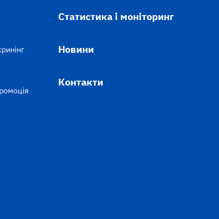
Статистика і моніторинг
Новини
кринінг
Контакти
промоція