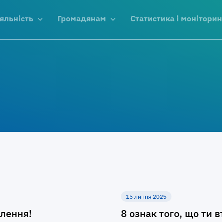
яльність
Громадянам
Статистика і моніторин
15 липня 2025
плення!
8 ознак того, що ти 