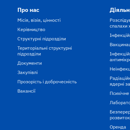
Про нас
Діяльн
Місія, візія, цінності
Розсліду
спалахи 
Керівництво
Інфекцій
Структурні підрозділи
Вакцина
Територіальні структурні
підрозділи
Інфекцій
антимікр
Документи
Неінфекц
Закупівлі
Радіаційні
Прозорість і доброчесність
ядерні з
Вакансії
Психічне
Лаборато
Безперер
розвито
Оренда