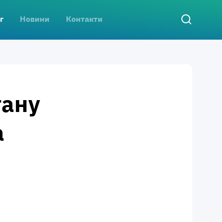
г
Новини
Контакти
тану
а