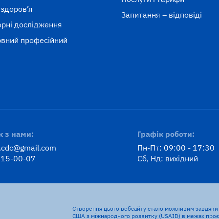
 здоров’я
Запитання – відповіді
рні дослідження
вний професійний
к
к з нами:
Графік роботи:
v.cdc@gmail.com
Пн-Пт: 09:00 - 17:30
315-00-07
Сб, Нд: вихідний
Створення цього вебсайту стало можливим завдяки 
США з міжнародного розвитку (USAID) в межах проєк