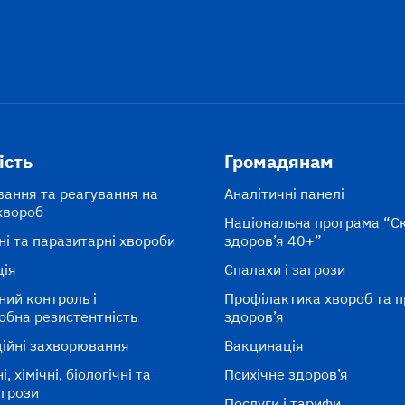
ість
Громадянам
вання та реагування на
Аналітичні панелі
хвороб
Національна програма “С
ні та паразитарні хвороби
здоров’я 40+”
ція
Спалахи і загрози
ний контроль і
Профілактика хвороб та 
обна резистентність
здоров’я
ійні захворювання
Вакцинація
, хімічні, біологічні та
Психічне здоров’я
агрози
Послуги і тарифи