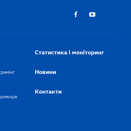
Статистика і моніторинг
Новини
кринінг
Контакти
промоція