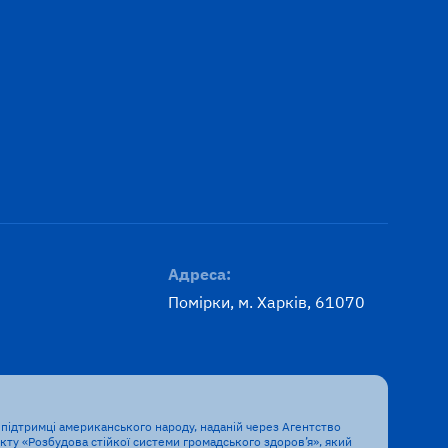
Адреса:
Помірки, м. Харків, 61070
підтримці американського народу, наданій через Агентство
ту «Розбудова стійкої системи громадського здоров’я», який