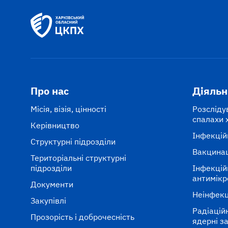
Про нас
Діяльн
Місія, візія, цінності
Розсліду
спалахи 
Керівництво
Інфекцій
Структурні підрозділи
Вакцина
Територіальні структурні
підрозділи
Інфекцій
антимікр
Документи
Неінфекц
Закупівлі
Радіаційні
Прозорість і доброчесність
ядерні з