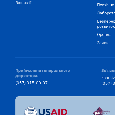
Вакансії
Психічне
Лаборато
Безперер
розвито
Оренда
Заяви
Приймальня генерального
Зв’язо
директора:
kharki
(057) 315-00-07
(057) 