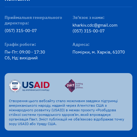
Приймальня генерального
Зв’язок з нами:
директора:
kharkiv.cdc@gmail.com
(057) 315-00-07
(057) 315-00-07
Графік роботи:
Адреса:
Пн-Пт: 09:00 - 17:30
Помірки, м. Харків, 61070
Сб, Нд: вихідний
Створення цього вебсайту стало можливим завдяки підтримці
американського народу, наданій через Агентство США з
міжнародного розвитку (USAID) в межах проєкту «Розбудова
стійкої системи громадського здоров’я», який впроваджує
організація Пакт. Зміст публікацій не обв’язково відображає точку
зору USAID або Уряду США.