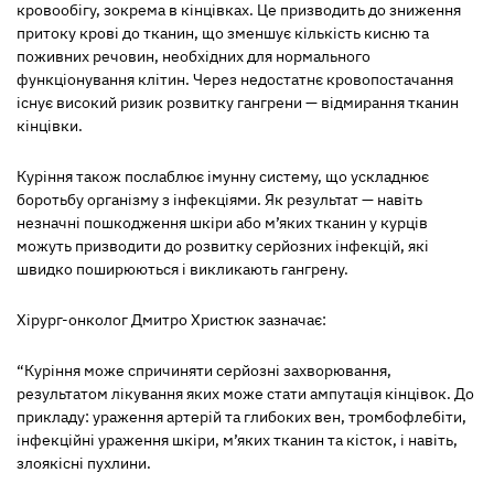
кровообігу, зокрема в кінцівках. Це призводить до зниження
притоку крові до тканин, що зменшує кількість кисню та
поживних речовин, необхідних для нормального
функціонування клітин. Через недостатнє кровопостачання
існує високий ризик розвитку гангрени — відмирання тканин
кінцівки.
Куріння також послаблює імунну систему, що ускладнює
боротьбу організму з інфекціями. Як результат — навіть
незначні пошкодження шкіри або м’яких тканин у курців
можуть призводити до розвитку серйозних інфекцій, які
швидко поширюються і викликають гангрену.
Хірург-онколог Дмитро Христюк зазначає:
“Куріння може спричиняти серйозні захворювання,
результатом лікування яких може стати ампутація кінцівок. До
прикладу: ураження артерій та глибоких вен, тромбофлебіти,
інфекційні ураження шкіри, м’яких тканин та кісток, і навіть,
злоякісні пухлини.