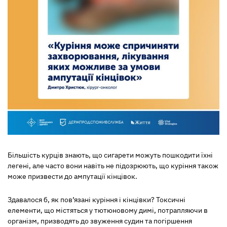
Більшість курців знають, що сигарети можуть пошкодити їхні
легені, але часто вони навіть не підозрюють, що куріння також
може призвести до ампутації кінцівок.
Здавалося б, як пов’язані куріння і кінцівки? Токсичні
елементи, що містяться у тютюновому димі, потрапляючи в
організм, призводять до звуження судин та погіршення