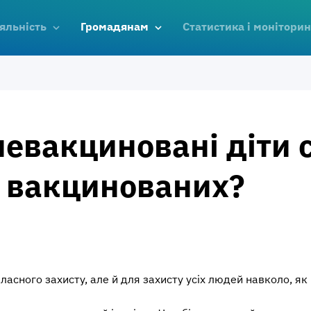
яльність
Громадянам
Статистика і моніторин
невакциновані діти 
я вакцинованих?
сного захисту, але й для захисту усіх людей навколо, як щ