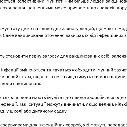
орюється колективний імунітет. Чим більше людей вакцино
 охоплення щепленнями може призвести до спалахів кору,
імунітету дуже важливо для захисту людей, що мають мед
. Саме вакциноване оточення захищає їх від інфекційних 
ть становити певну загрозу для вакцинованих осіб, залежно
інфекції змінюються та «вчаться» обходити імунний захис
ує в новий штам, від якого не захищатимуть наявні вакцини
и вони вакциновані.
віть якщо вони мають імунітет до певної хвороби, все одно
нфекції. Такі ситуації можуть виникати, якщо велика кільк
ад, у школі або дитячому садку.
резервуарами для інфекційних хвороб, які можуть передав