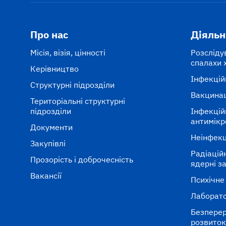
Про нас
Діяльн
Місія, візія, цінності
Розсліду
спалахи 
Керівництво
Інфекцій
Структурні підрозділи
Вакцина
Територіальні структурні
підрозділи
Інфекцій
антимікр
Документи
Неінфекц
Закупівлі
Радіаційні
Прозорість і доброчесність
ядерні з
Вакансії
Психічне
Лаборато
Безперер
розвито