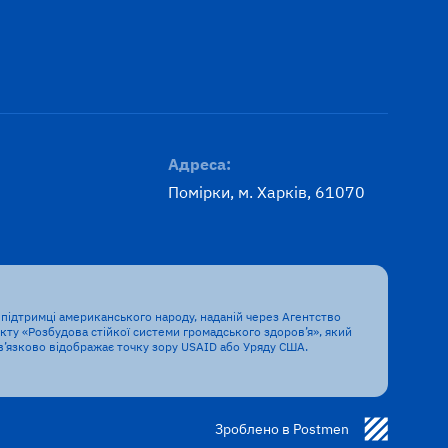
Адреса:
Помірки, м. Харків, 61070
підтримці американського народу, наданій через Агентство
ту «Розбудова стійкої системи громадського здоров’я», який
бв’язково відображає точку зору USAID або Уряду США.
Зроблено в Postmen