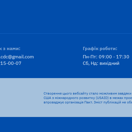
к з нами:
Графік роботи:
v.cdc@gmail.com
Пн-Пт: 09:00 - 17:30
315-00-07
Сб, Нд: вихідний
Створення цього вебсайту стало можливим завдяки 
США з міжнародного розвитку (USAID) в межах проєк
впроваджує організація Пакт. Зміст публікацій не о