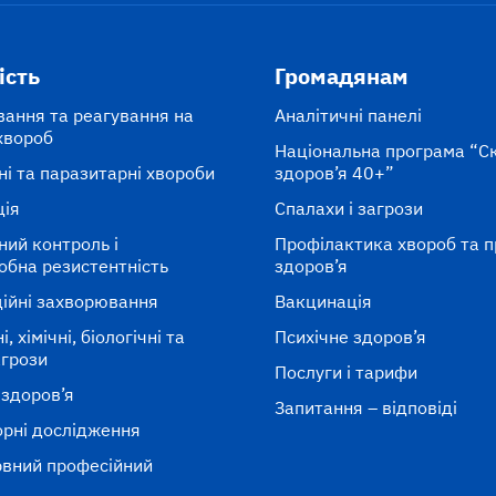
ість
Громадянам
вання та реагування на
Аналітичні панелі
хвороб
Національна програма “С
ні та паразитарні хвороби
здоров’я 40+”
ція
Спалахи і загрози
ний контроль і
Профілактика хвороб та 
обна резистентність
здоров’я
ійні захворювання
Вакцинація
, хімічні, біологічні та
Психічне здоров’я
агрози
Послуги і тарифи
 здоров’я
Запитання – відповіді
рні дослідження
вний професійний
к