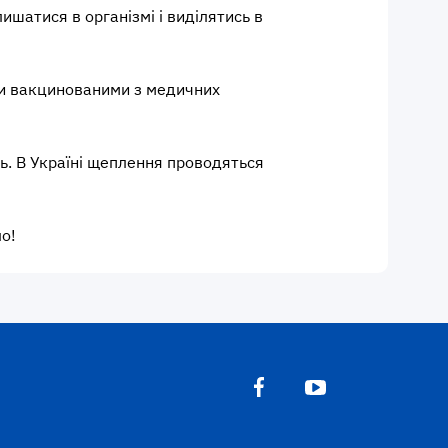
ишатися в організмі і виділятись в
ути вакцинованими з медичних
нь. В Україні щеплення проводяться
о!