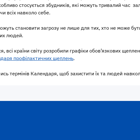
обливо стосується збудників, які можуть тривалий час зал
и всіх навколо себе.
можуть становити загрозу не лише для тих, хто не може б
них людей.
ся, всі країни світу розробили графіки обов’язкових щепле
ндаря профілактичних щеплень
.
ись термінів Календаря, щоб захистити їх та людей навкол