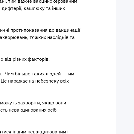
вані, тим важче вакцинокерованим
 дифтерії, кашлюку та інших
ичні протипоказання до вакцинації
захворювань, тяжких наслідків та
 від різних факторів.
т. Чим більше таких людей – тим
. Це наражає на небезпеку всіх
 можуть захворіти, якщо вони
ість невакцинованих осіб
атися іншим невакцинованим і