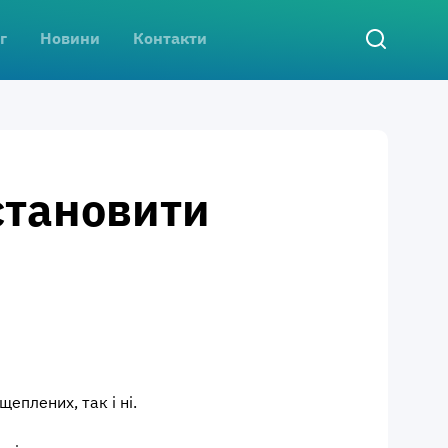
г
Новини
Контакти
становити
еплених, так і ні.