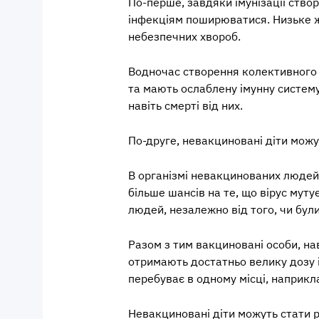
По-перше, завдяки імунізації ств
інфекціям поширюватися. Низьке ж
небезпечних хвороб.
Водночас створення колективного 
та мають ослаблену імунну систему
навіть смерті від них.
По-друге, невакциновані діти можу
В організмі невакцинованих людей 
більше шансів на те, що вірус мут
людей, незалежно від того, чи бул
Разом з тим вакциновані особи, на
отримають достатньо велику дозу і
перебуває в одному місці, наприкл
Невакциновані діти можуть стати 