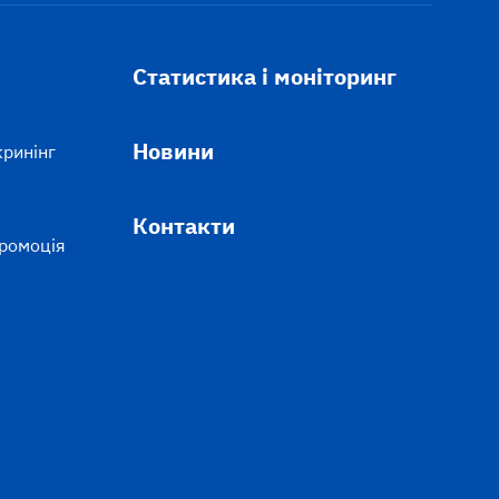
Статистика і моніторинг
Новини
кринінг
Контакти
промоція