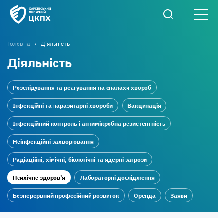
Головна
Діяльність
Діяльність
Розслідування та реагування на спалахи хвороб
Інфекційні та паразитарні хвороби
Вакцинація
Інфекційний контроль і антимікробна резистентність
Неінфекційні захворювання
Радіаційні, хімічні, біологічні та ядерні загрози
Психічне здоров’я
Лабораторні дослідження
Безперервний професійний розвиток
Оренда
Заяви