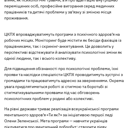
війни, як психологічні травми, а й про адаптацію внутрішньо
переміщених осіб, професійне вигорання серед медичних
працівників та дитячі проблеми у зв’язку зі зміною місця
проживання.
ЦКПХ впроваджуватимуть програми з психічного здоров’я на
робочих місцях. Моніторинг буде містити як бесіди фахівців із
працівниками, так і скринінг-анкетування. Це дозволить у
перспективі відстежувати й аналізувати психологічні зміни як
однієї людини, так і всього колективу.
Для підвищення обізнаності про психологічні проблеми, їхні
прояви та наслідки спеціалісти ЦКПХ проводитимуть зустрічі з
громадами та працюватимуть адресно за зверненнями. Окрема
увага приділятиметься роботі зі стигмою та боротьбі зі
стигматизувальними проявами під час обговорень
психологічних проблем у родині або колективі.
На рівні держави триває реалізація всеукраїнської програми
ментального здоров’я «Ти як?» за ініціативою першої леді
Олени Зеленської. Мета програми — навчити українців
піклуватися про ментальний добробут; створити дієву