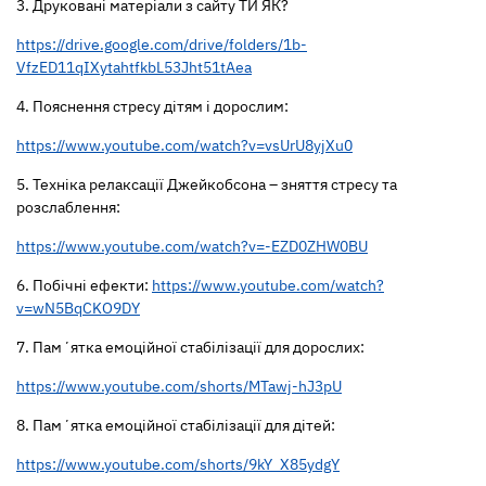
3. Друковані матеріали з сайту ТИ ЯК?
https://drive.google.com/drive/folders/1b-
VfzED11qIXytahtfkbL53Jht51tAea
4. Пояснення стресу дітям і дорослим:
https://www.youtube.com/watch?v=vsUrU8yjXu0
5. Техніка релаксації Джейкобсона – зняття стресу та
розслаблення:
https://www.youtube.com/watch?v=-EZD0ZHW0BU
6. Побічні ефекти:
https://www.youtube.com/watch?
v=wN5BqCKO9DY
7. Памʼятка емоційної стабілізації для дорослих:
https://www.youtube.com/shorts/MTawj-hJ3pU
8. Памʼятка емоційної стабілізації для дітей:
https://www.youtube.com/shorts/9kY_X85ydgY