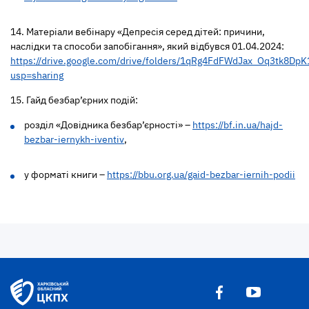
14. Матеріали вебінару «Депресія серед дітей: причини,
наслідки та способи запобігання», який відбувся 01.04.2024:
https://drive.google.com/drive/folders/1qRg4FdFWdJax_Oq3tk8Dp
usp=sharing
15. Гайд безбар’єрних подій:
розділ «Довідника безбар’єрності» –
https://bf.in.ua/hajd-
bezbar-iernykh-iventiv
,
у форматі книги –
https://bbu.org.ua/gaid-bezbar-iernih-podii