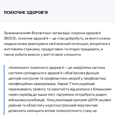
ПСИХІЧНЕ ЗДОРОВ’Я
За визначенням Всесвітньої організації охорони здоров’я
(ВООЗ), психічне здоров’я — це стан добробуту, за якого кожна
людина може реалізувати свій власний потенціал, впоратися з
життєвими стресами, продуктивно та плідно працювати, а
також робити внесок у життя своєї спільноти.
«Компонент психічного здоров’я — це невід’ємна частина
системи громадського здоров’я і обов’язкова функція
центрів контролю та профілактики хвороб у профілактиці
неінфекційних захворювань. Наразі 7 млн українців
переживають тривогу та самотність від розлуки з близькими
через переїзд до інших міст, підтримки потребують родичі
військовослужбовців. Тому реалізація програм ЦКПХ на рівні
районів та областей у короткостроковій перспективі
дозволить зменшити вплив психологічного стану на