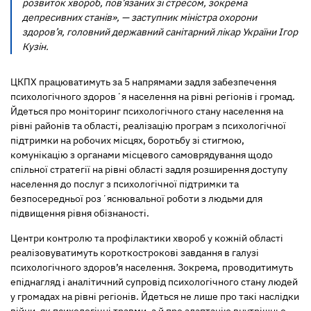
розвиток хвороб, пов’язаних зі стресом, зокрема
депресивних станів», — заступник міністра охорони
здоров’я, головний державний санітарний лікар України Ігор
Кузін.
ЦКПХ працюватимуть за 5 напрямами задля забезпечення
психологічного здоровʼя населення на рівні регіонів і громад.
Йдеться про моніторинг психологічного стану населення на
рівні районів та області, реалізацію програм з психологічної
підтримки на робочих місцях, боротьбу зі стигмою,
комунікацію з органами місцевого самоврядування щодо
спільної стратегії на рівні області задля розширення доступу
населення до послуг з психологічної підтримки та
безпосередньої розʼяснювальної роботи з людьми для
підвищення рівня обізнаності.
Центри контролю та профілактики хвороб у кожній області
реалізовуватимуть короткострокові завдання в галузі
психологічного здоров’я населення. Зокрема, проводитимуть
епіднагляд і аналітичний супровід психологічного стану людей
у громадах на рівні регіонів. Йдеться не лише про такі наслідки