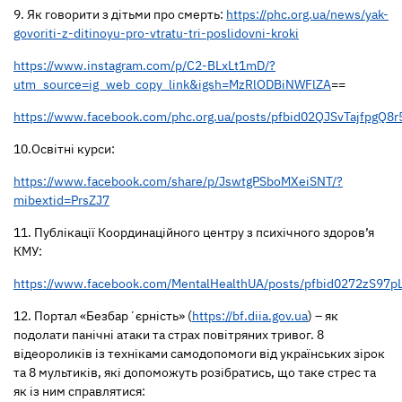
9. Як говорити з дітьми про смерть:
https://phc.org.ua/news/yak-
govoriti-z-ditinoyu-pro-vtratu-tri-poslidovni-kroki
https://www.instagram.com/p/C2-BLxLt1mD/?
utm_source=ig_web_copy_link&igsh=MzRlODBiNWFlZA
==
https://www.facebook.com/phc.org.ua/posts/pfbid02QJSvTajf
10.Освітні курси:
https://www.facebook.com/share/p/JswtgPSboMXeiSNT/?
mibextid=PrsZJ7
11. Публікації Координаційного центру з психічного здоров’я
КМУ:
https://www.facebook.com/MentalHealthUA/posts/pfbid0272zS
12. Портал «Безбарʼєрність» (
https://bf.diia.gov.ua
) – як
подолати панічні атаки та страх повітряних тривог. 8
відеороликів із техніками самодопомоги від українських зірок
та 8 мультиків, які допоможуть розібратись, що таке стрес та
як із ним справлятися: