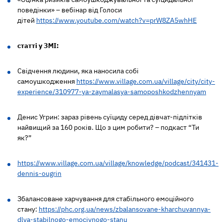
поведінки» – вебінар від Голоси
дітей
https://www.youtube.com/watch?v=prW8ZA5whHE
статті у ЗМІ:
Свідчення людини, яка наносила собі
самоушкодження
https://www.village.com.ua/village/city/city-
experience/310977-ya-zaymalasya-samoposhkodzhennyam
Денис Угрин: зараз рівень суїциду серед дівчат-підлітків
найвищий за 160 років. Що з цим робити? – подкаст “Ти
як?”
https://www.village.com.ua/village/knowledge/podcast/341431-
dennis-ougrin
Збалансоване харчування для стабільного емоційного
стану:
https://phc.org.ua/news/zbalansovane-kharchuvannya-
dlya-stabilnogo-emociynogo-stanu