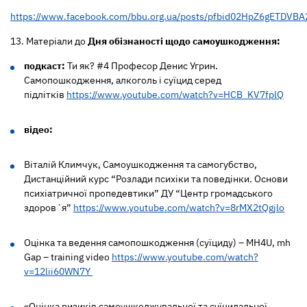
https://www.facebook.com/bbu.org.ua/posts/pfbid02HpZ6gETD
13. Матеріали до
Д
ня
обізнаності щодо самоушкодження
:
п
одкаст:
Ти як? #4 Професор Денис Угрин.
Самопошкодження, алкоголь і суїцид серед
підлітків
https://www.youtube.com/watch?v=HCB_KV7fplQ
відео:
Віталій Климчук, Самоушкодження та самогубство,
Дистанційний курс “Розлади психіки та поведінки. Основи
психіатричної пропедевтики” ДУ “Центр громадського
здоровʼя”
https://www.youtube.com/watch?v=8rMX2tQgjlo
Оцінка та ведення самопошкодження (суїциду) – MH4U, mh
Gap – training video
https://www.youtube.com/watch?
v=12lii60WN7Y
«Оцінка ризиків самоушкоджувальної та суїцидальної